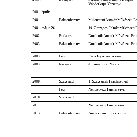
Vándorkupa Versenye
2001. április
2001.
Balatonberény
Milleneumi Amatőr Művészeti Fes
2001. május 26.
10. Országos Felnőtt Művészeti F
2002.
Budapest
Dunántúli Amatőr Művészeti Fesz
2003.
Balatonberény
Dunántúli Amatőr Művészeti Fesz
2003.
Pécs
Pécsi Gyermekfesztivál
2003.
Ráckeve
4. János Vitéz Napok
2009.
Szekszárd
1. Szekszárdi Táncfesztivál
Pécs
Nemzetközi Táncfesztivál
2010.
Szekszárd
2011.
Nemzetközi Táncfesztivál
2013.
Balatonberény
Amatőr min. Táncverseny