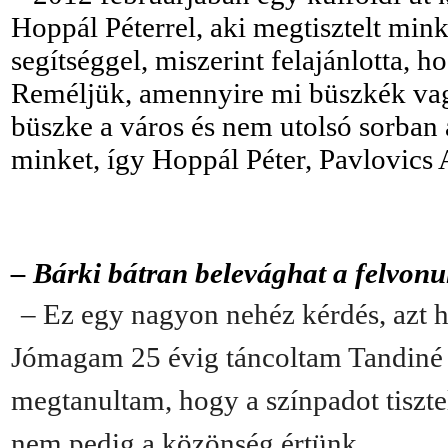
Hoppál Péterrel, aki megtisztelt min
segítséggel, miszerint felajánlotta, h
Reméljük, amennyire mi büszkék vagy
büszke a város és nem utolsó sorban
minket, így Hoppál Péter, Pavlovics A
– Bárki bátran belevághat a felvon
– Ez egy nagyon nehéz kérdés, azt 
Jómagam 25 évig táncoltam Tandiné 
megtanultam, hogy a színpadot tiszte
nem pedig a közönség értünk.