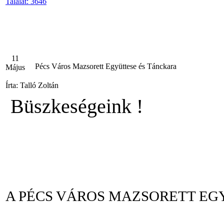
Találat: 3646
11
Pécs Város Mazsorett Együttese és Tánckara
Május
Írta: Talló Zoltán
Büszkeségeink !
A PÉCS VÁROS MAZSORETT E