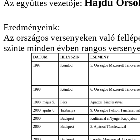
Hajdu Orso
Az együttes vezetője:
Eredményeink:
Az országos versenyeken való fellé
szinte minden évben rangos versenye
DÁTUM
HELYSZÍN
ESEMÉNY
1997.
Kömlőd
5. Országos Mazsorett Táncvers
1998.
Kömlőd
6. Országos Mazsorett Táncvers
1998. május 5.
Pécs
Apáczai Táncfesztivál
2000. április 8.
Tatabánya
9. Országos Felnőtt Táncfesztivál
2000.
Budapest
Kultúrával a Nyugat Kapujában
2000.
Budapest
3. Apáczai Táncfesztivál
2000.
Budapest
Parádés Mazsorettek Országos