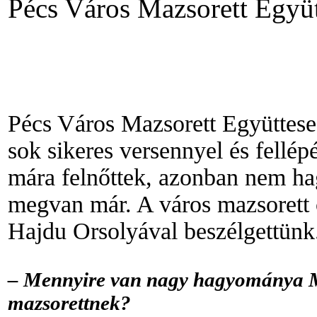
Pécs Város Mazsorett Együt
Pécs Város Mazsorett Együttese 
sok sikeres versennyel és fellép
mára felnőttek, azonban nem hag
megvan már. A város mazsorett 
Hajdu Orsolyával beszélgettünk
– Mennyire van nagy hagyománya M
mazsorettnek?