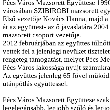
Pécs Város Mazsorett Együttese 1990
városában SZIBIROBI mazsorett egy
Első vezetője Kovács Hanna, majd a
át az együttest- az ő javaslatára 200
mazsorett csoport vezetője.
2012 februárjában az együttes túlnőt
vették fel a jelenlegi nevüket tiszte
rengeteg támogatást, melyet Pécs M
Pécs Város lakossága nyújt számukra
Az együttes jelenleg 65 fővel működik
utánpótlás együttessel.
Pécs Város Mazsorett Együttese szakm
legelegánsabb, legjobb szóló és legj