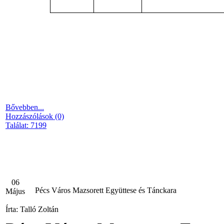
Bővebben...
Hozzászólások (0)
Találat: 7199
06
Pécs Város Mazsorett Együttese és Tánckara
Május
Írta: Talló Zoltán