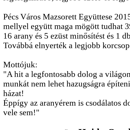
Pécs Város Mazsorett Együttese 2015
mellyel együtt maga mögött tudhat 39 
16 arany és 5 ezüst minősítést és 1 d
Továbbá elnyerték a legjobb korcsoport
Mottójuk:
"A hit a legfontosabb dolog a világo
munkát nem lehet hazugságra építeni
házat!
Éppígy az aranyérem is csodálatos do
vele sem!"