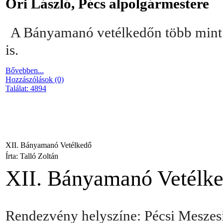
Őri László, Pécs alpolgármestere
A Bányamanó vetélkedőn több mint f
is.
Bővebben...
Hozzászólások (0)
Találat: 4894
XII. Bányamanó Vetélkedő
Írta: Talló Zoltán
XII. Bányamanó Vetélk
Rendezvény helyszíne: Pécsi Meszesi