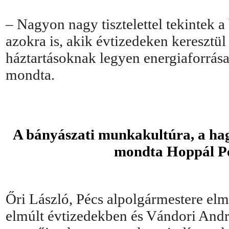
– Nagyon nagy tisztelettel tekintek a
azokra is, akik évtizedeken keresztü
háztartásoknak legyen energiaforrása,
mondta.
A bányászati munkakultúra, a ha
mondta Hoppál Pé
Őri László, Pécs alpolgármestere elm
elmúlt évtizedekben és Vándori An