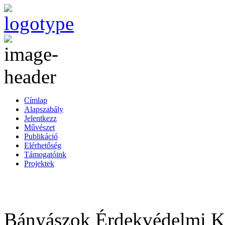
Címlap
Alapszabály
Jelentkezz
Művészet
Publikáció
Elérhetőség
Támogatóink
Projektek
Bányászok Érdekvédelmi Ku