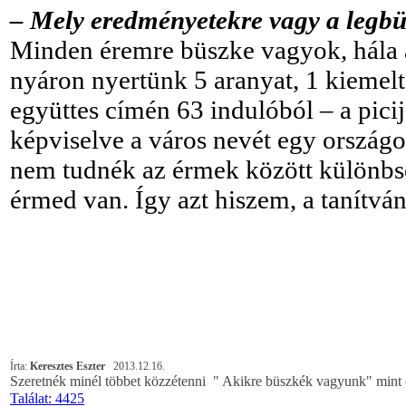
– Mely eredményetekre vagy a legb
Minden éremre büszke vagyok, hála 
nyáron nyertünk 5 aranyat, 1 kiemelt
együttes címén 63 indulóból – a pici
képviselve a város nevét egy országo
nem tudnék az érmek között különbsé
érmed van. Így azt hiszem, a tanítv
Írta:
Keresztes Eszter
2013.12.16.
Szeretnék minél többet közzétenni " Akikre büszkék vagyunk" mint ci
Találat: 4425