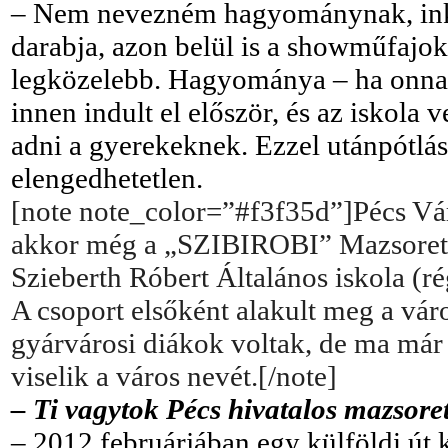
– Nem nevezném hagyománynak, ink
darabja, azon belül is a showműfajok
legközelebb. Hagyománya – ha onnan 
innen indult el először, és az iskola 
adni a gyerekeknek. Ezzel utánpótlást
elengedhetetlen.
[note note_color=”#f3f35d”]Pécs Vár
akkor még a „SZIBIROBI” Mazsorett C
Szieberth Róbert Általános iskola (r
A csoport elsőként alakult meg a vár
gyárvárosi diákok voltak, de ma már
viselik a város nevét.[/note]
– Ti vagytok Pécs hivatalos mazsoret
– 2012 februárjában egy külföldi út 