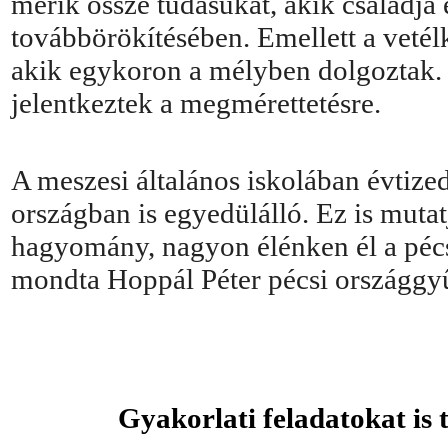
mérik össze tudásukat, akik családj
továbbörökítésében. Emellett a veté
akik egykoron a mélyben dolgoztak. 
jelentkeztek a megmérettetésre.
A meszesi általános iskolában évtize
országban is egyedülálló. Ez is muta
hagyomány, nagyon élénken él a pécs
mondta Hoppál Péter pécsi országgyű
Gyakorlati feladatokat is t