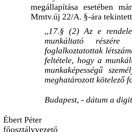
megállapítása esetében már
Mmtv.új 22/A. §-ára tekintett
,,17.§ (2) Az e rendele
munkáltató részére
foglalkoztatottak létszá
feltétele, hogy a munkál
munkaképességű szemé
meghatározott kötelező fog
Budapest, - dátum a digitá
Ébert Péter
főosztályvezető