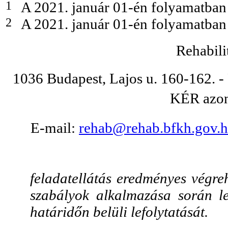
1
A 2021. január 01-én folyamatban 
2
A 2021. január 01-én folyamatban 
Rehabili
1036 Budapest, Lajos u. 160-162. - 
KÉR azo
E-mail:
rehab@rehab.bfkh.gov.
feladatellátás eredményes végreh
szabályok alkalmazása során leh
határidőn belüli lefolytatását.