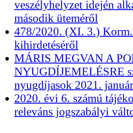
veszélyhelyzet idején al
második üteméről
478/2020. (XI. 3.) Korm.
kihirdetéséről
MÁRIS MEGVAN A PO
NYUGDÍJEMELÉSRE szá
nyugdíjasok 2021. január
2020. évi 6. számú tájéko
releváns jogszabályi vált