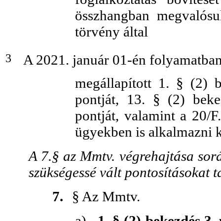
összhangban megvalósu
törvény által
3
A 2021. január 01-én folyamatban 
megállapított 1. § (2) 
pontját, 13. § (2) bek
pontját, valamint a 20/F
ügyekben is alkalmazni k
A 7.§ az Mmtv. végrehajtása sor
szükségessé vált pontosításokat t
7.
§ Az Mmtv.
a)
1. § (2) bekezdés 3