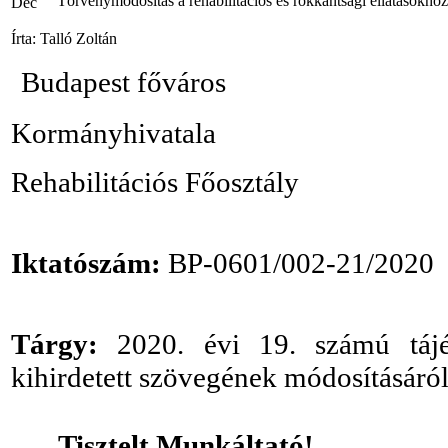
Törvénymódosítás a rehabilitációs és rokkantsági ellátásokhoz
Dec
Írta: Talló Zoltán
Budapest főváros
Kormányhivatala
Rehabilitációs Főosztály
Iktatószám:
BP-0601/002-21/2020
Tárgy:
2020. évi 19. számú táj
kihirdetett szövegének módosításáról
Tisztelt Munkáltató!