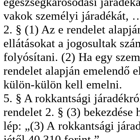
egészségkárosodási járadéká
vakok személyi járadékát, 
2. § (1) Az e rendelet alapj
ellátásokat a jogosultak sz
folyósítani. (2) Ha egy szem
rendelet alapján emelendő el
külön-külön kell emelni.
5. § A rokkantsági járadékró
rendelet 2. § (3) bekezdése
lép: „(3) A rokkantsági jára
jétől 40 310 forint.”