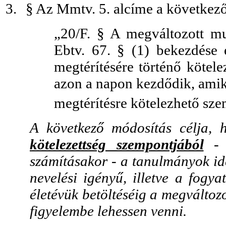
3.
§ Az Mmtv. 5. alcíme a következő 
„20/F. § A megváltozott mu
Ebtv. 67. § (1) bekezdése 
megtérítésére történő kötele
azon a napon kezdődik, amiko
megtérítésre kötelezhető sze
A következő módosítás célja,
kötelezettség szempontjából
-
számításakor - a tanulmányok ide
nevelési igényű, illetve a fogya
életévük betöltéséig a megválto
figyelembe lehessen venni.