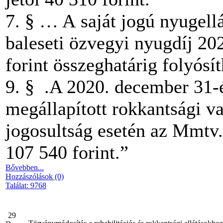
7. § … A saját jogú nyugellá
baleseti özvegyi nyugdíj 202
forint összeghatárig folyósít
9. § .A 2020. december 31-é
megállapított rokkantsági va
jogosultság esetén az Mmtv. 
107 540 forint.”
Bővebben...
Hozzászólások (0)
Találat: 9768
29