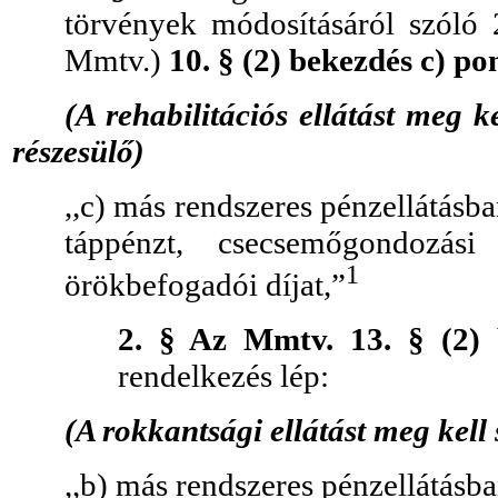
törvények módosításáról szóló
Mmtv.)
10. § (2) bekezdés c) p
(A rehabilitációs ellátást meg k
részesülő)
,,c) más rendszeres pénzellátásba
táppénzt, csecsemőgondozás
1
örökbefogadói díjat,”
2. § Az Mmtv. 13. § (2)
rendelkezés lép:
(A rokkantsági ellátást meg kell 
,,b) más rendszeres pénzellátásba