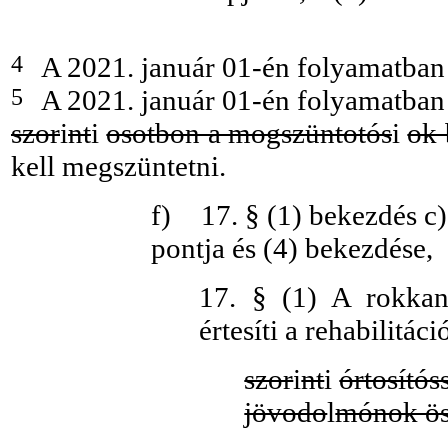
4
A 2021. január 01-én folyamatban 
5
A 2021. január 01-én folyamatban 
szor
i
nt
i
osotbon a mogszüntotós
i
ok 
kell megszüntetni.
f)
17. § (1) bekezdés c)
pontja és (4) bekezdése,
17. § (1) A rokkant
értesíti a rehabilitác
szor
i
nt
i
órtosítós
jövodo
l
mónok ös