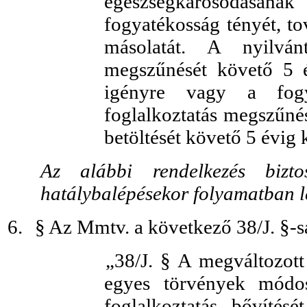
egészségkárosodásának 
fogyatékosság tényét, to
másolatát. A nyilván
megszűnését követő 5 é
igényre vagy a fogy
foglalkoztatás megszűnés
betöltését követő 5 évig 
Az alábbi rendelkezés bizt
hatálybalépésekor folyamatban l
6.
§ Az Mmtv. a következő 38/J. §-sa
„38/J. § A megváltozott
egyes törvények módos
foglalkoztatás bővítés