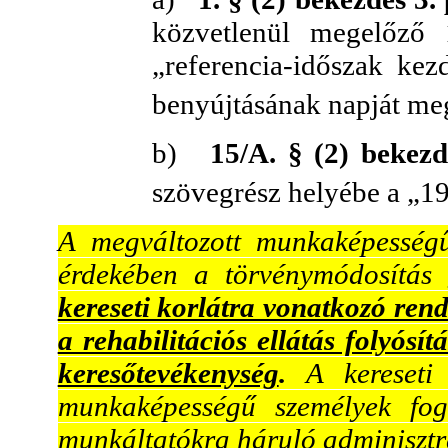
közvetlenül megelőző 
„referencia-időszak kez
benyújtásának napját me
b)
15/A. § (2) bekez
szövegrész helyébe a „19
A megváltozott munkaképességű
érdekében a törvénymódosítás
kereseti korlátra vonatkozó rend
a rehabilitációs ellátás folyósít
keresőtevékenység
.
A kereseti 
munkaképességű személyek fogl
munkáltatókra háruló adminisztra