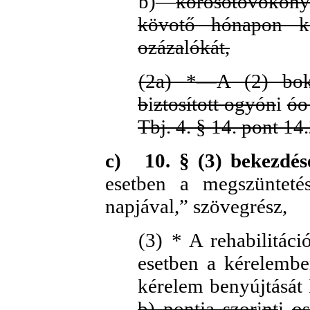
b)—
korosőtovókony
kövotő hónapon ko
ozáza
l
ókát,
(2a) *—A (2) bok
b
i
ztosított ogyón
i
óo
Tbj. 4. § 14. pont 14.
c)
10. § (3) bekezdé
esetben a megszünteté
napjával,” szövegrész,
(3) * A rehabilitáci
esetben a kérelembe
kérelem benyújtását
b) pontja szor
i
nt
i
o