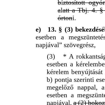
b
i
ztosított ogyó
a
l
att a Tbj. 4. §
órton
i.
e)
13. § (3) bekezdés
esetben a megszünteté
napjával” szövegrész,
(3)
* A rokkantság
esetben a kérelembe
kérelem benyújtását 
b) pontja szerinti es
megelőző nappal, a 
esetben a megszünte
napjával,
a (2) bokoz