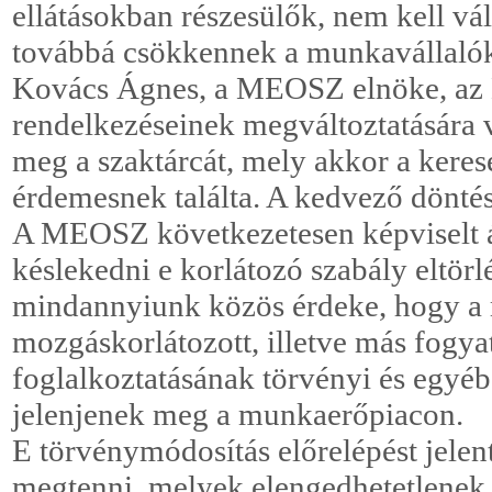
ellátásokban részesülők, nem kell vála
továbbá csökkennek a munkavállalók 
Kovács Ágnes, a MEOSZ elnöke, az 
rendelkezéseinek megváltoztatására 
meg a szaktárcát, mely akkor a keres
érdemesnek találta. A kedvező döntés
A MEOSZ következetesen képviselt ál
késlekedni e korlátozó szabály eltörl
mindannyiunk közös érdeke, hogy a
mozgáskorlátozott, illetve más fogy
foglalkoztatásának törvényi és egyé
jelenjenek meg a munkaerőpiacon.
E törvénymódosítás előrelépést jelen
megtenni, melyek elengedhetetlenek 