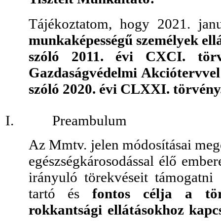
Tájékoztatom, hogy 2021. jan
munkaképességű személyek ellá
szóló 2011. évi CXCI. törv
Gazdaságvédelmi Akciótervvel
szóló 2020. évi CLXXI. törvény
I.
Preambulum
Az Mmtv. jelen módosításai meg
egészségkárosodással élő emberek
irányuló törekvéseit támogatni
tartó és
fontos célja a tör
rokkantsági ellátásokhoz kapc