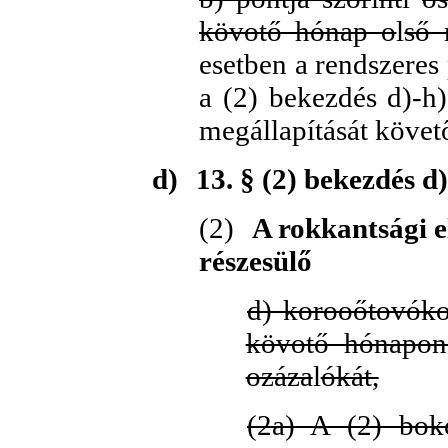
kövotő hónap o
l
ső 
esetben a rendszeres
a (2) bekezdés d)-h)
megállapítását követ
d)
13. § (2) bekezdés d
(2)
A rokkantsági el
részesülő
d) korooőtovók
kövotő hónapon
ozáza
l
ókát,
(2a) A (2) bok