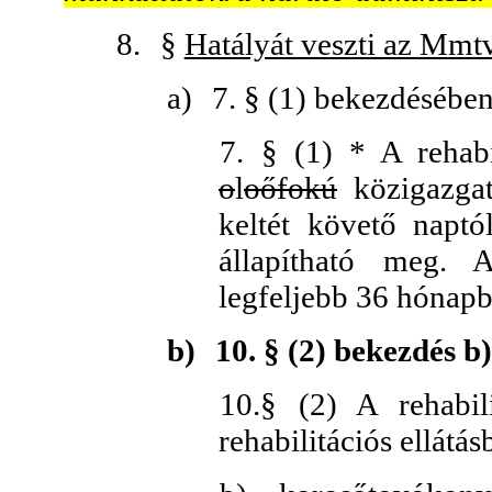
8.
§
Hatályát veszti az Mmt
a)
7. § (1) bekezdésében
7. § (1) * A rehabi
o
l
oőfokú
közigazgatá
keltét követő naptó
állapítható meg. A
legfeljebb 36 hónapb
b)
10. § (2) bekezdés b
10.§ (2) A rehabili
rehabilitációs ellátá