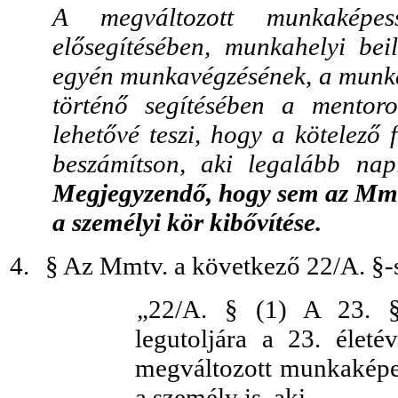
A megváltozott munkaképess
elősegítésében, munkahelyi be
egyén munkavégzésének, a munk
történő segítésében a mentor
lehetővé teszi, hogy a kötelező 
beszámítson, aki legalább nap
Megjegyzendő, hogy sem az Mmt
a személyi kör kibővítése.
4.
§ Az Mmtv. a következő 22/A. §-s
„22/A. § (1) A 23. §
legutoljára a 23. életé
megváltozott munkaképes
a személy is, aki