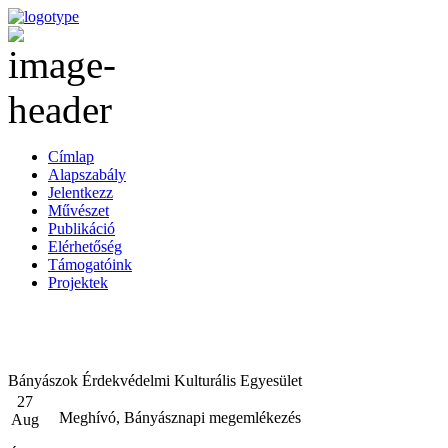
Címlap
Alapszabály
Jelentkezz
Művészet
Publikáció
Elérhetőség
Támogatóink
Projektek
Bányászok Érdekvédelmi Kulturális Egyesület
27
Meghívó, Bányásznapi megemlékezés
Aug