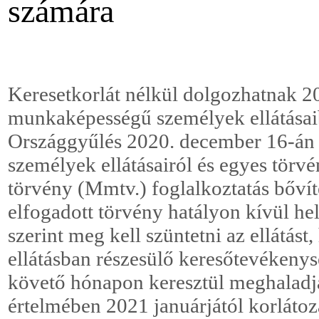
számára
Keresetkorlát nélkül dolgozhatnak 20
munkaképességű személyek ellátásai
Országgyűlés 2020. december 16-án e
személyek ellátásairól és egyes törv
törvény (Mmtv.) foglalkoztatás bővít
elfogadott törvény hatályon kívül he
szerint meg kell szüntetni az ellátást
ellátásban részesülő keresőtevékeny
követő hónapon keresztül meghaladj
értelmében 2021 januárjától korlátoz