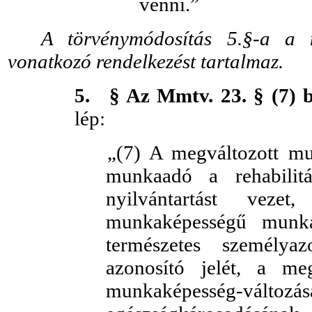
venni.”
A törvénymódosítás 5.§-a a mu
vonatkozó rendelkezést tartalmaz.
5.
§ Az Mmtv. 23. § (7) 
lép:
„(7) A megváltozott mu
munkaadó a rehabilitác
nyilvántartást veze
munkaképességű munka
természetes személyazo
azonosító jelét, a me
munkaképesség-vált