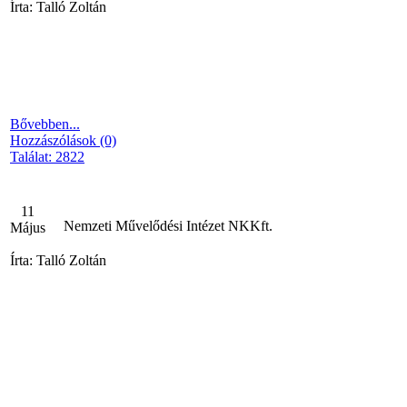
Írta: Talló Zoltán
Bővebben...
Hozzászólások (0)
Találat: 2822
11
Nemzeti Művelődési Intézet NKKft.
Május
Írta: Talló Zoltán