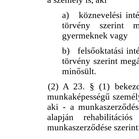
a)
köznevelési int
törvény szerint m
gyermeknek vagy
b)
felsőoktatási in
törvény szerint megá
minősült.
(2) A 23. § (1) bekezd
munkaképességű személye
aki - a munkaszerződés
alapján rehabilitáci
munkaszerződése szerinti