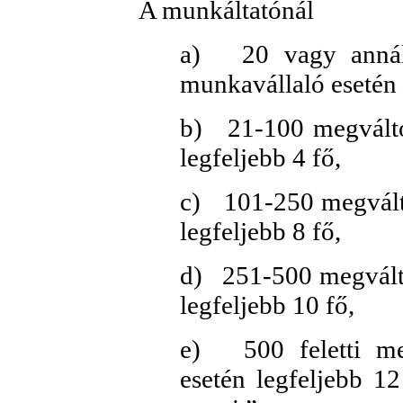
A munkáltatónál
a)
20 vagy anná
munkavállaló esetén 
b)
21-100 megvált
legfeljebb 4 fő,
c)
101-250 megvált
legfeljebb 8 fő,
d)
251-500 megvált
legfeljebb 10 fő,
e)
500 feletti m
esetén legfeljebb 12