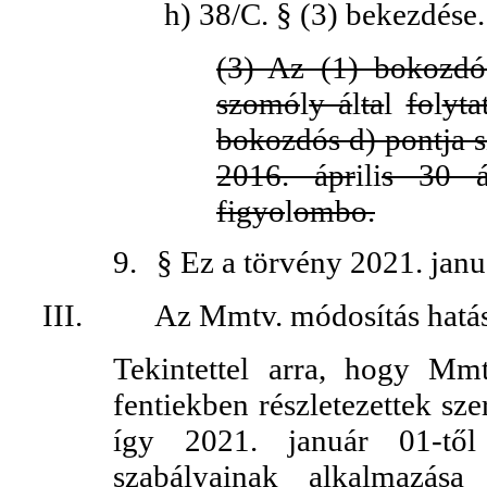
h)
38/C. § (3) bekezdése.
(3) Az (1) bokozdó
szomó
l
y á
l
ta
l
fo
l
yta
bokozdós d) pontja 
2016. ápr
ili
s 30 á
figyo
l
ombo.
9.
§ Ez a törvény 2021. janu
III.
Az Mmtv. módosítás hatás
Tekintettel arra, hogy Mmt
fentiekben részletezettek sz
így 2021. január 01-től 
szabályainak alkalmazása 