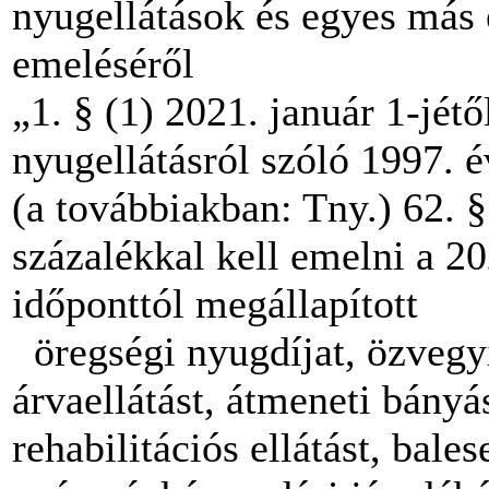
nyugellátások és egyes más 
emeléséről
„1. § (1) 2021. január 1-jétő
nyugellátásról szóló 1997. 
(a továbbiakban: Tny.) 62. §
százalékkal kell emelni a 2
időponttól megállapított
öregségi nyugdíjat, özvegyi
árvaellátást, átmeneti bányás
rehabilitációs ellátást, bale