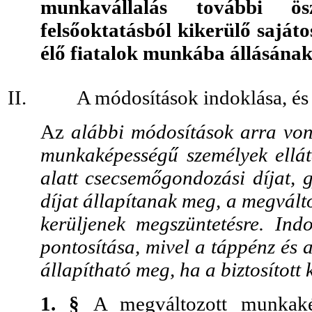
munkavállalás további ö
felsőoktatásból kikerülő sajáto
élő fiatalok munkába állásának 
II.
A módosítások indoklása, és 
Az
alábbi módosítások arra vo
munkaképességű személyek ellátá
alatt csecsemőgondozási díjat,
díjat állapítanak meg, a megvált
kerüljenek megszüntetésre. Ind
pontosítása, mivel a táppénz és 
állapítható meg, ha a biztosított
1. §
A megváltozott munkaké