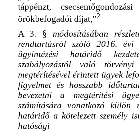
táppénzt, csecsemőgondozás
2
örökbefogadói díjat,”
A 3. §
módosításában részlet
rendtartásról szóló 2016. évi
ügyintézési határidő kezde
szabályozástól való törvényi
megtérítésével érintett ügyek lef
figyelmet és hosszabb időtart
bevezetni a megtérítési ügye
számítására vonatkozó külön r
határidő a kötelezett személy i
hatósági