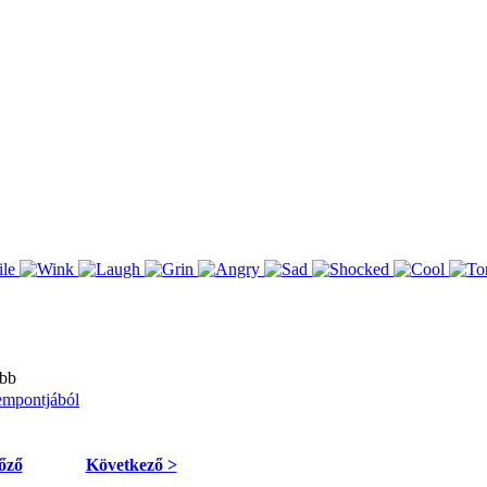
bb
empontjából
őző
Következő >