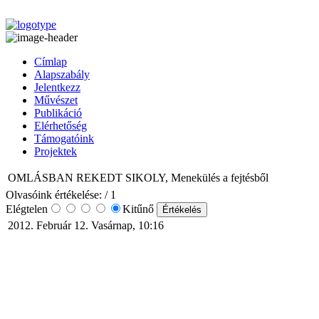
Címlap
Alapszabály
Jelentkezz
Művészet
Publikáció
Elérhetőség
Támogatóink
Projektek
OMLÁSBAN REKEDT SIKOLY, Menekülés a fejtésből
Olvasóink értékelése:
/ 1
Elégtelen
Kitűnő
2012. Február 12. Vasárnap, 10:16