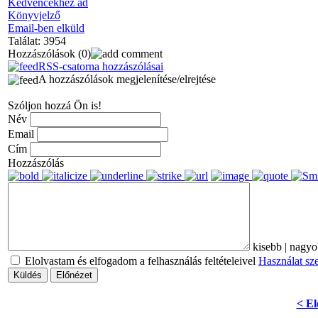
Kedvencekhez ad
Könyvjelző
Email-ben elküld
Találat: 3954
Hozzászólások
(0)
RSS-csatorna hozzászólásai
A hozzászólások megjelenítése/elrejtése
Szóljon hozzá Ön is!
Név
Email
Cím
Hozzászólás
kisebb
|
nagyo
Elolvastam és elfogadom a felhasználás feltételeivel
Használat sz
Küldés
Előnézet
< El