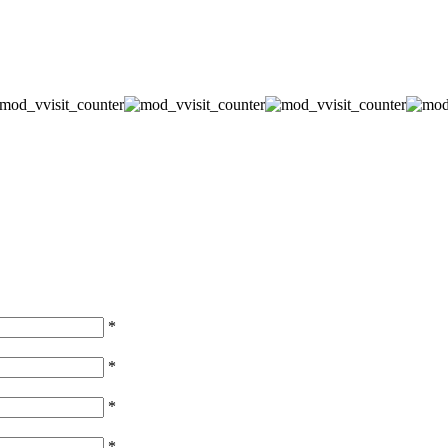
*
*
*
*