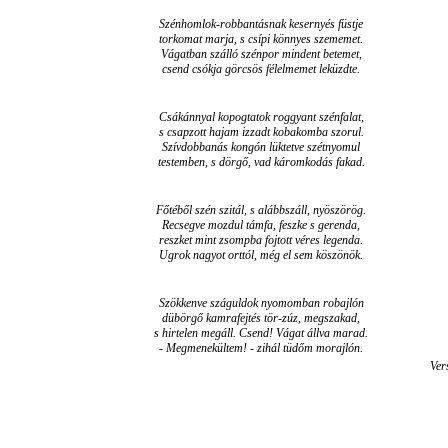
Szénhomlok-robbantásnak kesernyés füstje
torkomat marja, s csípi könnyes szememet.
Vágatban szálló szénpor mindent betemet,
csend csókja görcsös félelmemet leküzdte.
Csákánnyal kopogtatok roggyant szénfalat,
s csapzott hajam izzadt kobakomba szorul.
Szívdobbanás kongón lüktetve szétnyomul
testemben, s dörgő, vad káromkodás fakad.
Főtéből szén szitál, s alábbszáll, nyöszörög.
Recsegve mozdul támfa, feszke s gerenda,
reszket mint zsompba fojtott véres legenda.
Ugrok nagyot orttól, még el sem köszönök.
Szökkenve száguldok nyomomban robajlón
dübörgő kamrafejtés tör-zúz, megszakad,
s hirtelen megáll. Csend! Vágat állva marad.
- Megmenekültem! - zihál tüdőm morajlón.
Ver