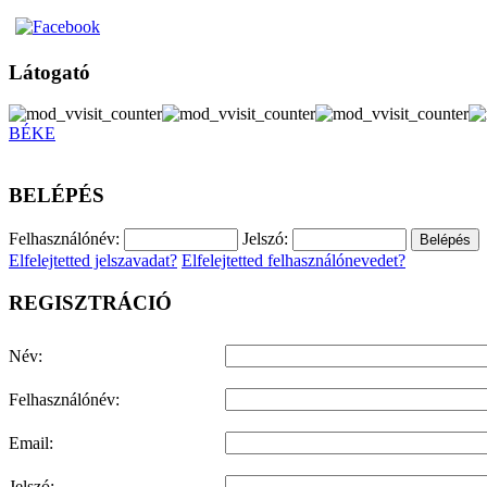
Látogató
BÉKE
BELÉPÉS
Felhasználónév:
Jelszó:
Elfelejtetted jelszavadat?
Elfelejtetted felhasználónevedet?
REGISZTRÁCIÓ
Név:
Felhasználónév:
Email:
Jelszó: