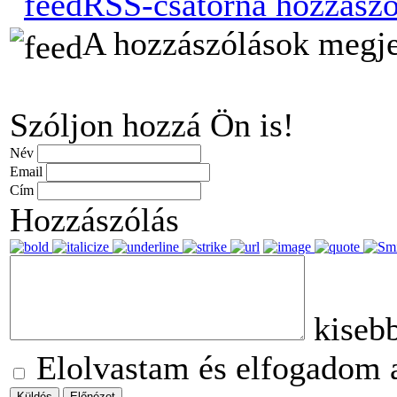
RSS-csatorna hozzászó
A hozzászólások megjel
Szóljon hozzá Ön is!
Név
Email
Cím
Hozzászólás
kiseb
Elolvastam és elfogadom a 
Küldés
Előnézet