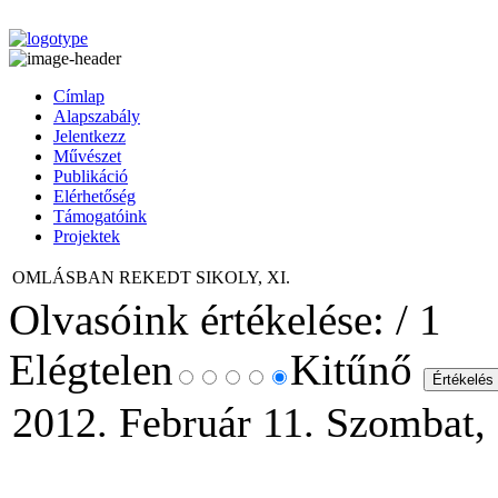
Címlap
Alapszabály
Jelentkezz
Művészet
Publikáció
Elérhetőség
Támogatóink
Projektek
OMLÁSBAN REKEDT SIKOLY, XI.
Olvasóink értékelése:
/ 1
Elégtelen
Kitűnő
2012. Február 11. Szombat,