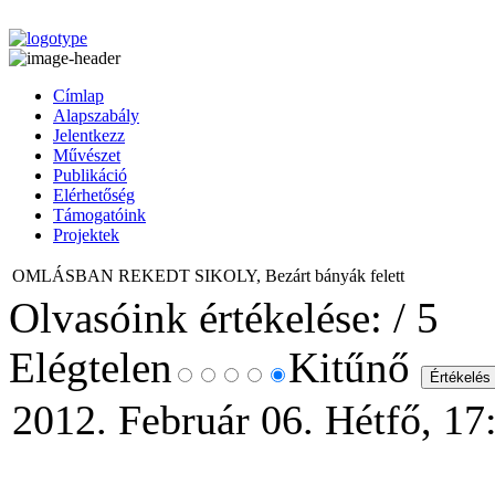
Címlap
Alapszabály
Jelentkezz
Művészet
Publikáció
Elérhetőség
Támogatóink
Projektek
OMLÁSBAN REKEDT SIKOLY, Bezárt bányák felett
Olvasóink értékelése:
/ 5
Elégtelen
Kitűnő
2012. Február 06. Hétfő, 17