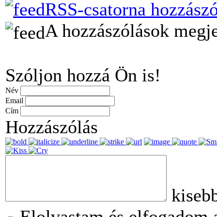
RSS-csatorna hozzászó
A hozzászólások megjel
Szóljon hozzá Ön is!
Név
Email
Cím
Hozzászólás
kiseb
Elolvastam és elfogadom a 