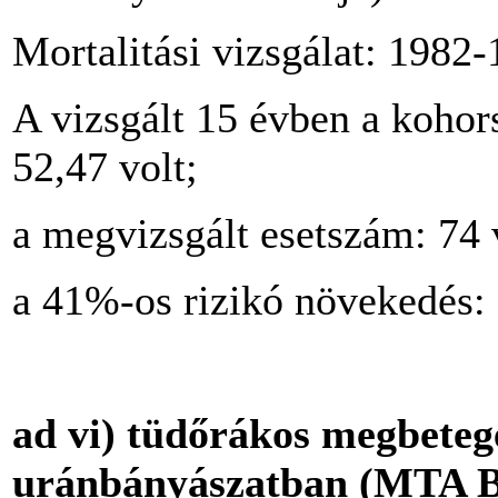
Mortalitási vizsgálat: 1982-
A vizsgált 15 évben a kohor
52,47 volt;
a megvizsgált esetszám: 74 
a 41%-os rizikó növekedés: 2
ad vi) tüdőrákos megbeteg
uránbányászatban (MTA 