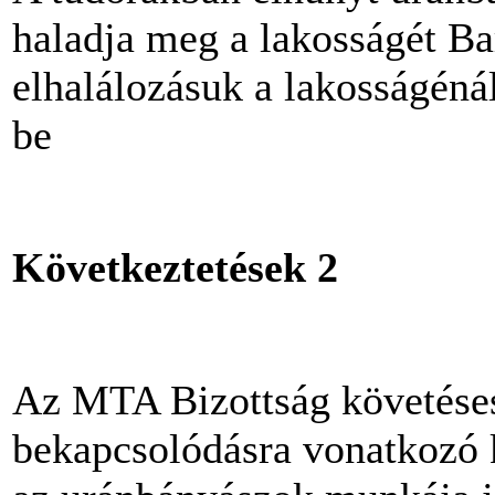
haladja meg a lakosságét Ba
elhalálozásuk a lakosságéná
be
Következtetése
k 2
Az MTA Bizottság követéses
bekapcsolódásra vonatkozó k