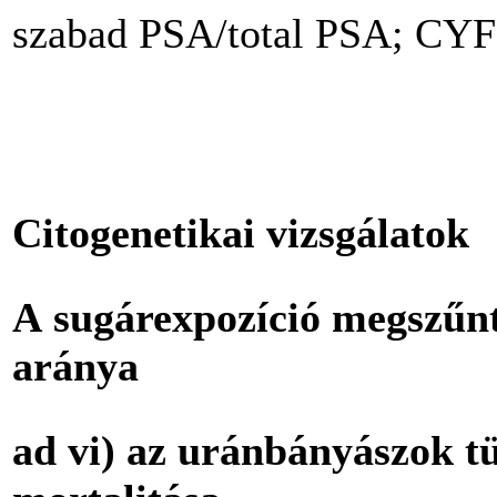
szabad PSA/total PSA; CYF
Citogenetikai vizsgálatok
A sugárexpozíció megszűn
aránya
ad vi) az uránbányászok t