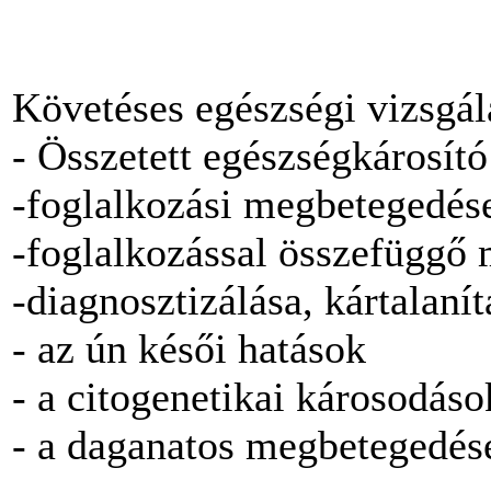
Követéses egészségi vizsgál
- Összetett egészségkárosít
-foglalkozási megbetegedés
-foglalkozással összefüggő
-diagnosztizálása, kártalanít
- az ún késői hatások
- a citogenetikai károsodáso
- a daganatos megbetegedés