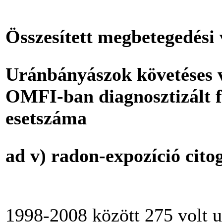
Összesített megbetegedési
Uránbányászok követéses 
OMFI-ban diagnosztizált f
esetszáma
a
d v) radon-expozíció cit
1998-2008 között 275 volt u