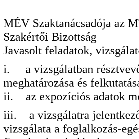
MÉV Szaktanácsadója az MTA
Szakértői Bizottság
Javasolt feladatok, vizsgála
i. a vizsgálatban résztvev
meghatározása és felkutatás
ii. az expozíciós adatok m
iii. a vizsgálatra jelentkez
vizsgálata a foglalkozás-e