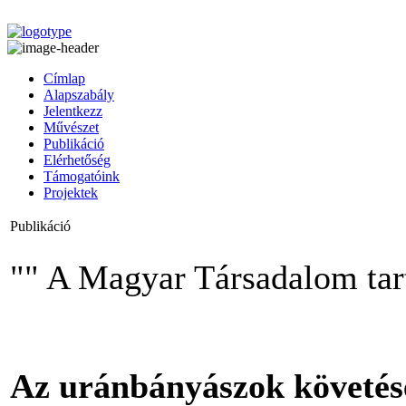
Címlap
Alapszabály
Jelentkezz
Művészet
Publikáció
Elérhetőség
Támogatóink
Projektek
Publikáció
"" A Magyar Társadalom tar
Az uránbányászok követés