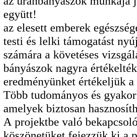
az uránbányászok munkája j
együtt!
az elesett emberek egészség
testi és lelki támogatást ny
számára a követéses vizsgál
bányászok nagyra értékelték
eredményünket értékeljük a 
Több tudományos és gyakorla
amelyek biztosan hasznosíth
A projektbe való bekapcsoló
köszönetüket fejezzük ki a 