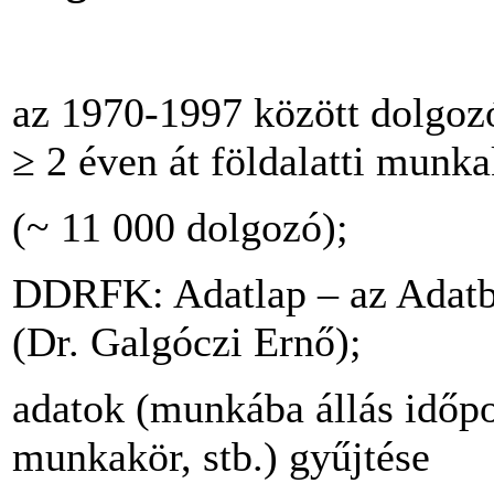
az 1970-1997 között dolgozó
≥ 2 éven át földalatti munk
(~ 11 000 dolgozó);
DDRFK: Adatlap – az Adatbá
(Dr. Galgóczi Ernő);
adatok (munkába állás időpon
munkakör, stb.) gyűjtése