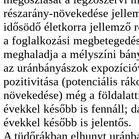
részarány-növekedése jellem
idősödő életkorra jellemző r
a foglalkozási megbetegedés
meghaladja a mélyszíni bán
az uránbányászok expozícióv
pozitivitása (potenciális rák
növekedése) még a földalatt
évekkel később is fennáll; 
évekkel később is jelentős.
A tüdőrákban elhunyt uránb