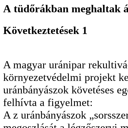
A tüdőrákban meghaltak át
Következtetések 1
A magyar uránipar rekultivác
környezetvédelmi projekt ke
uránbányászok követéses egé
felhívta a figyelmet:
A z uránbányászok „sorssze
megoszlását a légzőszervi m