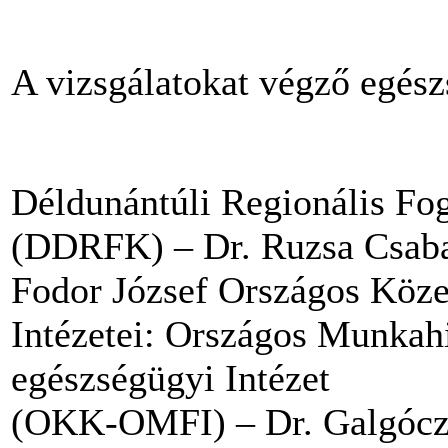
A vizsgálatokat végző egész
Déldunántúli Regionális Fo
(DDRFK) – Dr. Ruzsa Csab
Fodor József Országos Köz
Intézetei: Országos Munkahi
egészségügyi Intézet
(OKK-OMFI) – Dr. Galgóczy