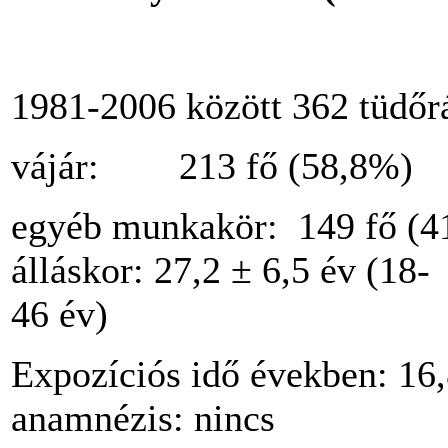
1981-2006 között 362 tüdőr
vájár: 213 fő (58,8%)
egyéb munkakör: 149 fő (4
álláskor: 27,2 ± 6,5 év (18-
46 év)
Expozíciós idő években: 16,
anamnézis: nincs