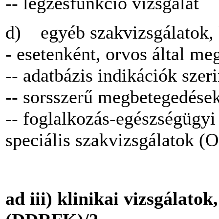
-- légzésfunkció vizsgálat
d) egyéb szakvizsgálatok,
- esetenként, orvos által me
-- adatbázis indikációk szeri
-- sorsszerű megbetegedések
-- foglalkozás-egészségügyi
speciális szakvizsgálato
a
d iii) klinikai vizsgálato