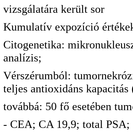
vizsgálatára került sor
Kumulatív expozíció érték
Citogenetika: mikronukleus
analízis;
Vérszérumból: tumornekrózi
teljes antioxidáns kapacitás
továbbá: 50 fő esetében tum
- CEA; CA 19,9; total PSA;