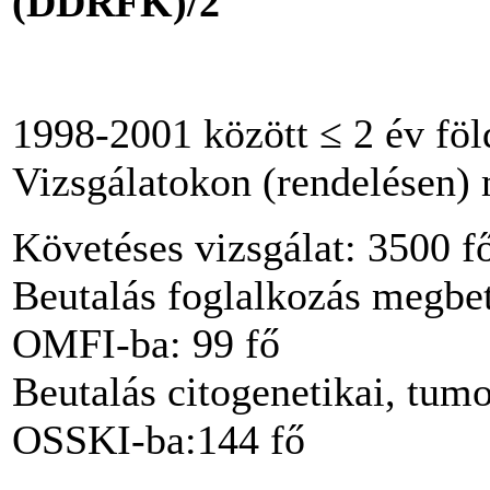
(DDRFK)/2
1998-2001 között ≤ 2 év föl
Vizsgálatokon (rendelésen)
Követéses vizsgálat: 3500 f
Beutalás foglalkozás megbet
OMFI-ba: 99 fő
Beutalás citogenetikai, tum
OSSKI-ba:144 fő