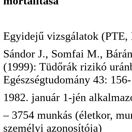
mortalitása
Egyidejű vizsgálatok (PTE
Sándor J., Somfai M., Bárány
(1999): Tüdőrák rizikó urá
Egészségtudomány 43: 156-
1982. január 1-jén alkalmazot
– 3754 munkás (életkor, mu
személyi azonosítója)