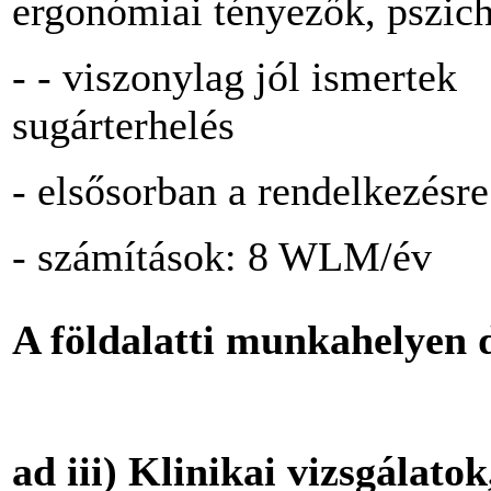
ergonómiai tényezők, pszich
- - viszonylag jól ismertek
sugárterhelés
- elsősorban a rendelkezésre
- számítások: 8 WLM/év
A
földalatti
munkahelyen 
a
d iii) Klinikai vizsgálato