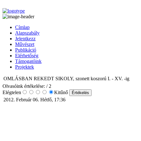
Címlap
Alapszabály
Jelentkezz
Művészet
Publikáció
Elérhetőség
Támogatóink
Projektek
OMLÁSBAN REKEDT SIKOLY, szonett koszorú I. - XV. -ig
Olvasóink értékelése:
/ 2
Elégtelen
Kitűnő
2012. Február 06. Hétfő, 17:36