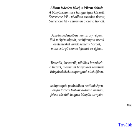
Álltam fedetlen fővel, s lelkem dobolt.
A bányászhimnusz hangja égen kúszott:
Szerencse fel! - távolban csenden úszott,
Szerencse le! - szívemen a csend honolt.
A szénmedencében nem is oly régen,
föld mélyén sápadt, szénfaragott arcok
őselemekkel vívtak kemény harcot,
most csörgő szenet fejtenek az égben.
Temetők, koszorúk, táblák s beszédek:
a bezárt, megszűnt bányákról regélnek.
Bányászlelkek csapongnak sötét éjben,
színpompás petárdákon szálltak égen.
Fénylő torony Kálvária-domb ormán,
fekete zászlók lengtek bányák tornyán.
Ver
Továb