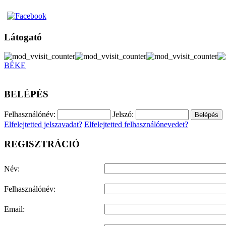
Látogató
BÉKE
BELÉPÉS
Felhasználónév:
Jelszó:
Elfelejtetted jelszavadat?
Elfelejtetted felhasználónevedet?
REGISZTRÁCIÓ
Név:
Felhasználónév:
Email: