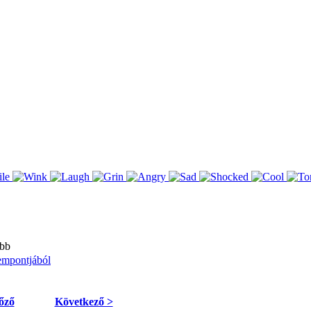
bb
empontjából
őző
Következő >