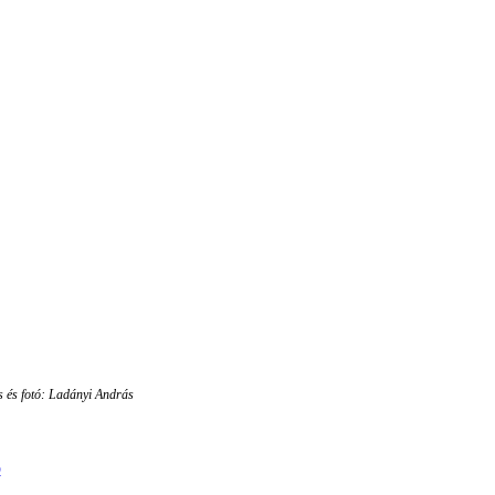
s és fotó: Ladányi András
b