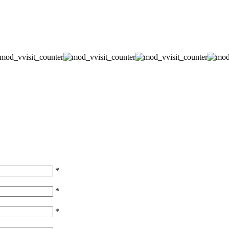
*
*
*