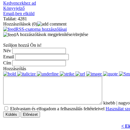
Kedvencekhez ad
Könyvjelző
Email-ben elküld
Találat: 4281
Hozzászólások
(0)
RSS-csatorna hozzászólásai
A hozzászólások megjelenítése/elrejtése
Szóljon hozzá Ön is!
Név
Email
Cím
Hozzászólás
kisebb
|
nagyo
Elolvastam és elfogadom a felhasználás feltételeivel
Használat sz
Küldés
Előnézet
< El