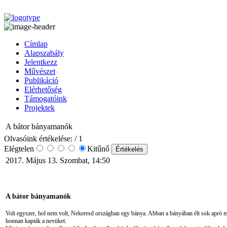
Címlap
Alapszabály
Jelentkezz
Művészet
Publikáció
Elérhetőség
Támogatóink
Projektek
A bátor bányamanók
Olvasóink értékelése:
/ 1
Elégtelen
Kitűnő
2017. Május 13. Szombat, 14:50
A bátor bányamanók
Volt egyszer, hol nem volt, Nekeresd országban egy bánya. Abban a bányában élt sok apró
honnan kapták a nevüket.