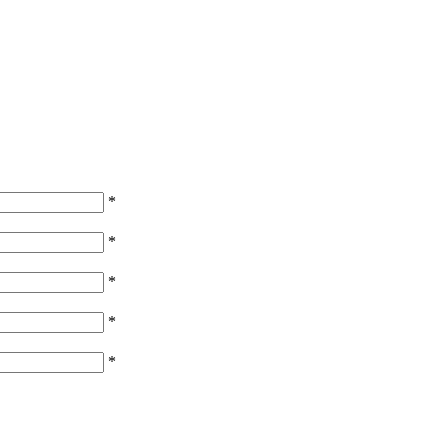
*
*
*
*
*