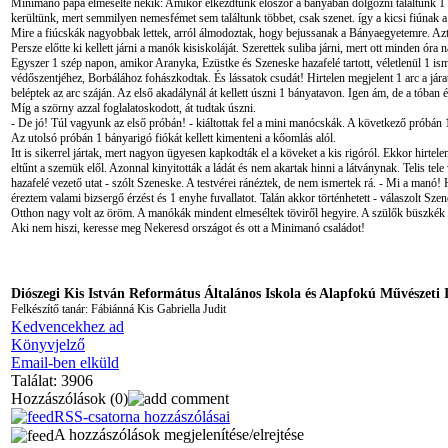
Minimanó papa elmesélte nekik: Amikor elkezdtünk először a bányá­ban dolgozni találtunk 1 ki
kerültünk, mert semmilyen nemesfémet sem találtunk többet, csak szenet. így a kicsi fiú­nak a
Mire a fiúcskák nagyobbak lettek, arról álmodoztak, hogy bejussanak a Bányaegyetemre. Azt 
Persze előtte ki kellett járni a manók kisiskoláját. Szerettek suliba jár­ni, mert ott minden ó
Egyszer 1 szép napon, amikor Aranyka, Ezüstke és Szeneske hazafelé tartott, véletlenül 1 ism
védő­szentjéhez, Borbálához fohászkodtak. És lássatok csudát! Hirtelen megje­lent 1 arc a járat
beléptek az arc száján. Az első akadálynál át kellett úszni 1 bányatavon. Igen ám, de a tóban é
Míg a szörny azzal foglalatoskodott, át tudtak úszni.
- De jó! Túl va­gyunk az első próbán! - kiáltottak fel a mini manócskák. A következő próbán 1 
Az utolsó próbán 1 bányarigó fiókát kellett kimenteni a kőomlás alól.
Itt is sikerrel jártak, mert nagyon ügyesen kapkodták el a köveket a kis rigóról. Ekkor hirtel
eltűnt a szemük elől. Azonnal kinyitották a ládát és nem akartak hinni a látvány­nak. Telis t
hazafelé vezető utat - szólt Szeneske. A testvérei ránéztek, de nem ismertek rá. - Mi a manó! 
éreztem valami bizsergő érzést és 1 enyhe fuvallatot. Talán akkor történhetett - válaszolt Szen
Otthon nagy volt az öröm. A manókák mindent elmeséltek töviről he­gyire. A szülők büszkék 
Aki nem hiszi, keresse meg Nekeresd országot és ott a Minimanó csa­ládot!
Diószegi Kis István Református Általános Iskola és Alapfokú Művészeti 
Felkészítő tanár: Fábiánná Kis Gabriella Judit
Kedvencekhez ad
Könyvjelző
Email-ben elküld
Találat: 3906
Hozzászólások
(0)
RSS-csatorna hozzászólásai
A hozzászólások megjelenítése/elrejtése