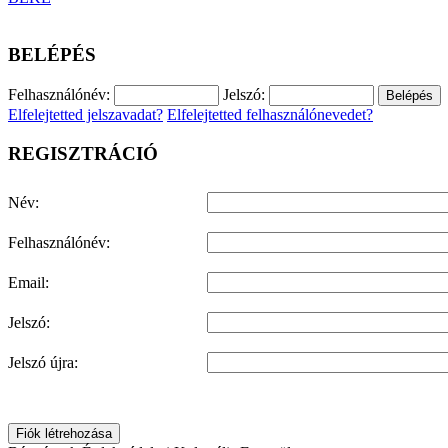
BELÉPÉS
Felhasználónév:
Jelszó:
Elfelejtetted jelszavadat?
Elfelejtetted felhasználónevedet?
REGISZTRÁCIÓ
Név:
Felhasználónév:
Email:
Jelszó:
Jelszó újra:
Fiók létrehozása