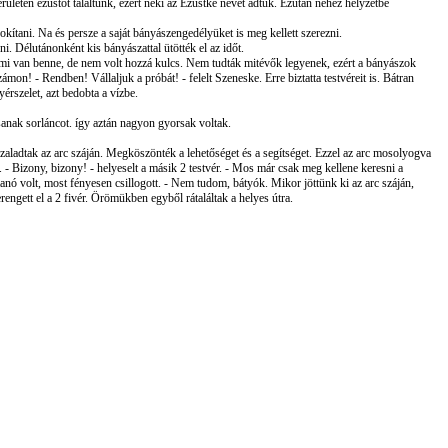
ületen ezüstöt találtunk, ezért neki az Ezüstke nevet adtuk. Ezután nehéz helyzetbe
tani. Na és persze a saját bányászengedélyüket is meg kellett szerezni.
ni. Délutánonként kis bányászattal ütötték el az időt.
zni mi van benne, de nem volt hozzá kulcs. Nem tudták mitévők legyenek, ezért a bányászok
ámon! - Rendben! Vállaljuk a próbát! - felelt Szeneske. Erre biztatta testvéreit is. Bátran
yérszelet, azt bedobta a vízbe.
ossanak sorláncot. így aztán nagyon gyorsak voltak.
iszaladtak az arc száján. Meg­köszönték a lehetőséget és a segítséget. Ezzel az arc mosolyogva
. - Bizony, bizony! - helyeselt a másik 2 testvér. - Mos már csak meg kellene keresni a
 manó volt, most fényesen csillogott. - Nem tudom, bátyók. Mikor jöttünk ki az arc száján,
rengett el a 2 fivér. Örömükben egyből rátaláltak a helyes útra.