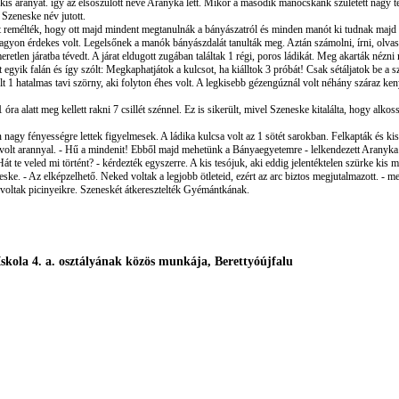
s aranyat. így az elsőszülött neve Aranyka lett. Mikor a második manócskánk született nagy ter
 Szeneske név jutott.
remélték, hogy ott majd mindent megtanulnák a bányászatról és minden manót ki tudnak majd okí
ra nagyon érdekes volt. Legelsőnek a manók bá­nyászdalát tanulták meg. Aztán számolni, írni, olvas
eretlen járatba tévedt. A járat eldugott zugában találtak 1 régi, poros ládikát. Meg akarták né
 egyik falán és így szólt: Megkaphatjátok a kulcsot, ha kiálltok 3 próbát! Csak sétáljatok be a sz
lt 1 hatalmas tavi szörny, aki folyton éhes volt. A legkisebb gé­zengúznál volt néhány száraz ken
óra alatt meg kellett rakni 7 csillét szénnel. Ez is sikerült, mivel Szeneske kitalálta, hogy alk
en nagy fényességre lettek figyelmesek. A ládika kul­csa volt az 1 sötét sarokban. Felkapták és k
ele volt arannyal. - Hű a mindenit! Ebből majd mehetünk a Bányaegyetemre - lelkendezett Aranyka
Hát te veled mi történt? - kérdezték egyszerre. A kis tesójuk, aki eddig jelentéktelen szürke kis
eske. - Az elképzelhető. Neked voltak a legjobb ötleteid, ezért az arc biztos megjutalmazott. - me
voltak picinyeikre. Szeneskét átkeresztelték Gyémántkának.
Iskola 4. a. osztályának közös munkája, Berettyóújfalu