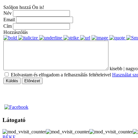
Szóljon hozzá Ön is!
Név
Email
Cím
Hozzászólás
kisebb
|
nagyo
Elolvastam és elfogadom a felhasználás feltételeivel
Használat sz
Küldés
Előnézet
Látogató
BÉKE