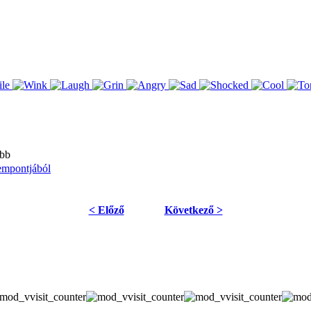
bb
empontjából
< Előző
Következő >